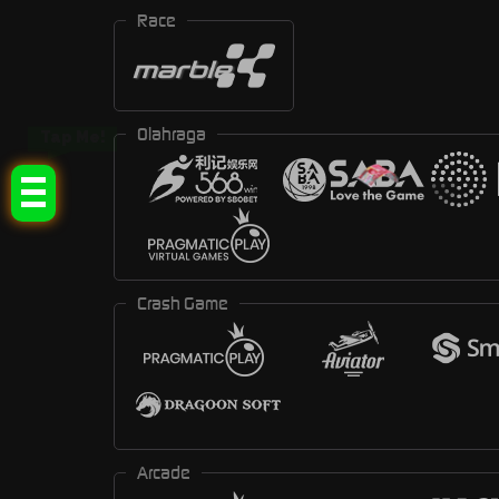
Race
Olahraga
Tap Me!
Crash Game
Arcade