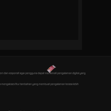
odern dan responsif agar pengguna dapat menikmati pengalaman digital yang
ta mengakses fitur tambahan yang membuat pengalaman terasa lebih