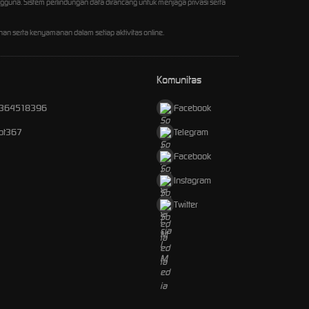
una. Sistem perlindungan data dirancang untuk menjaga privasi serta
nan serta kenyamanan dalam setiap aktivitas online.
Komunitas
364518396
Facebook
ot367
Telegram
Facebook
Instagram
Twitter