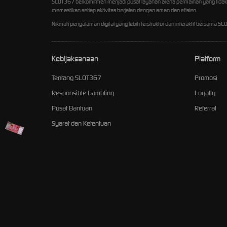
SLOT367 berkomitmen menjadi pusat layanan arena permainan yang tidak h
memastikan setiap aktivitas berjalan dengan aman dan efisien.
Nikmati pengalaman digital yang lebih terstruktur dan interaktif bersama 
Kebijaksanaan
Platform
Tentang SLOT367
Promosi
Responsible Gambling
Loyalty
Pusat Bantuan
Referral
Syarat dan Ketentuan