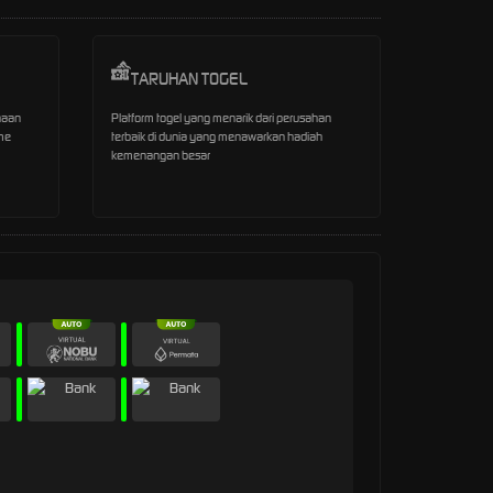
TARUHAN TOGEL
haan
Platform togel yang menarik dari perusahan
ame
terbaik di dunia yang menawarkan hadiah
kemenangan besar