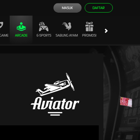
MASUK
DAFTAR
 GAME
ARCADE
E-SPORTS
SABUNG AYAM
PROMOSI