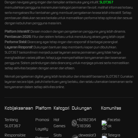
Dengan navigasi yang ringan dan tampilan antarmuka yang intuitif,
SLOT367
memudahkan pengguna menemukan kategori permainan favorit, melihat informasi terbaru,
serta mengakses fitur tambahan yang membuat pengalaman terasa lebih interaktif. Setiap
pembaruan dilakukan secara berkala untuk memastikan performa tetap optimal dan sesuai
dengan kebutuhan pengguna masa kini.
Platform Interaktif:
Desain modern dengan pengalaman pengguna yang lebih dinamis.
Pembaruan 2026:
Fitur dan sistem terbaru untuk mendukung akses yang lebih cepat.
Performa Stabil:
Dirancang agar tetap ringan dan responsif di berbagai perangkat.
Layanan Responsif:
Dukungan bantuan siap membantu kapan pun dibutuhkan.
SLOT367 berkomitmen menjadi pusat layanan arena permainan yang tidak hanya
menghadirkan variasi pilihan, tetapi juga memperhatikan kenyamanan dan keamanan
pengguna. Sistem perlindungan data dirancang untuk menjaga privasi serta memastikan
setiap aktivitas berjalan dengan aman dan efisien.
Nikmati pengalaman digital yang lebih terstruktur dan interaktif bersama SLOT367. Gunakan
layanan secara bijak, patuhi ketentuan yang berlaku, dan selalu utamakan keamanan serta
kenyamanan dalam setiap aktivitas online.
Kebijaksanaan
Platform
Kategori
Dukungan
Komunitas
Tentang
Promosi
Hot
+6282364
Facebo
SLOT367
Games
518396
ok
Loyalty
Responsible
Slots
dewaslot3
Telegra