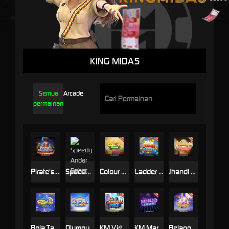
KING MIDAS
Semua
Arcade
permainan
Pirate's Tresure
Speedy Andar Bahar
Colour Game
Ladder Game
Jhandi Munda
Bola Tangkas
Olympus Glory
KM Virtual Animal Race
KM Marble Knockout
Belangkai 2