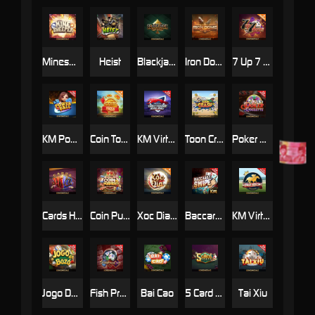
Minesweeper
Heist
Blackjack
Iron Dome
7 Up 7 Down
KM Power Ball
Coin Toss
KM Virtual Greyhound Racing
Toon Crash
Poker Roulette
Cards Hi Lo
Coin Pusher
Xoc Dia Lightning
Baccarat: Swipe
KM Virtual Horse Racing
Jogo De Bozo
Fish Prawn Crab 2
Bai Cao
5 Card Poker
Tai Xiu