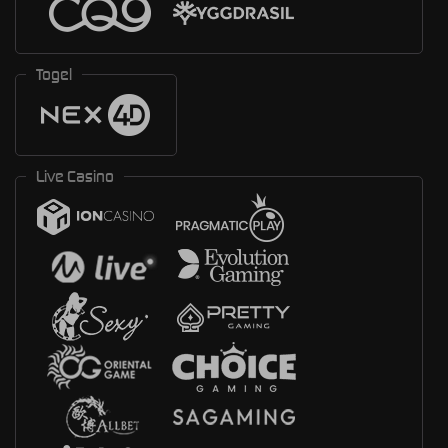
Togel
Live Casino