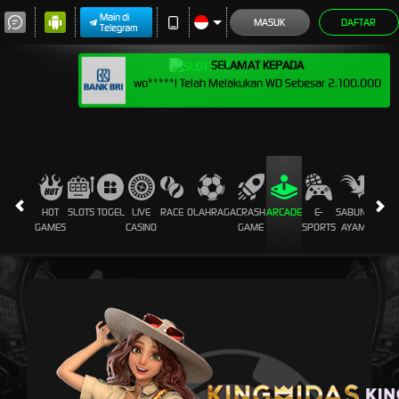
Main di
MASUK
DAFTAR
Telegram
SELAMAT KEPADA
wo*****l Telah Melakukan WD Sebesar 2.100.000
HOT
SLOTS
TOGEL
LIVE
RACE
OLAHRAGA
CRASH
ARCADE
E-
SABUNG
PROM
GAMES
CASINO
GAME
SPORTS
AYAM