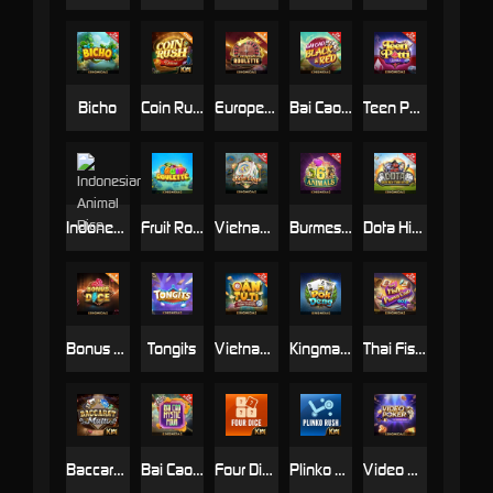
Bicho
Coin Rush Deluxe
European Roulette
Bai Cao Black & Red
Teen Patti Versus
Indonesian Animal Dice
Fruit Roulette
Vietnam Fish Prawn Crab
Burmese 6 Animals
Dota Hi-Lo
Bonus Dice
Tongits
Vietnam Rock Paper Scissors
Kingmaker Pok Deng
Thai Fish Prawn Crab GO!
Baccarat: Multi
Bai Cao Mystic Four
Four Dice
Plinko Rush
Video Poker