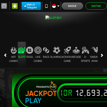
Main di
MASUK
DAFTAR
Telegram
HOT
SLOTS
TOGEL
LIVE
RACE
OLAHRAGA
CRASH
ARCADE
E-
SABUNG
PROM
GAMES
CASINO
GAME
SPORTS
AYAM
IDR
12,693,
JACKPOT
PLAY