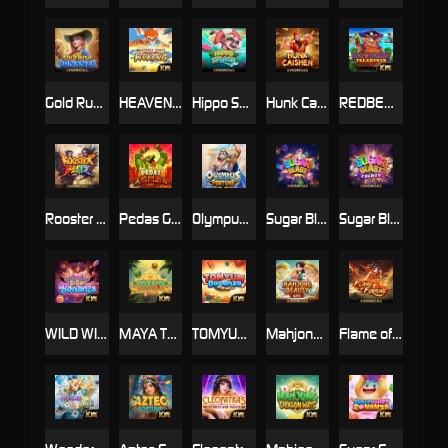
Gold Rush Bonanza
HEAVENLY FEAST WITH WUKONG
Hippo Splash
Hunk Cai Shen
REDBEARD TREASURE
Rooster Blitz
Pedas Gila
Olympus Fortune
Sugar Blast
Sugar Blast Frenzy
WILD WITCH SUGAR BONANZA
MAYA TEMPLE OF FORTUNE
TOMYUM BONANZA
Mahjong Beauty
Flame of Fortune