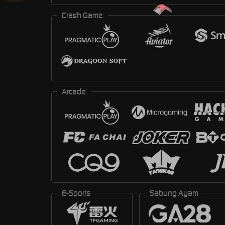
Crash Game
Arcade
E-Sports
Sabung Ayam