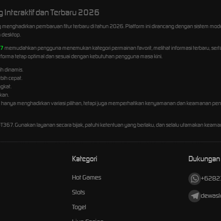
Interaktif dan Terbaru 2026
ng menghadirkan pembaruan fitur terbaru di tahun 2026. Platform ini dirancang dengan sistem m
n desktop.
67
memudahkan pengguna menemukan kategori permainan favorit, melihat informasi terbaru, ser
erforma tetap optimal dan sesuai dengan kebutuhan pengguna masa kini.
h dinamis.
bih cepat.
gkat.
kan.
anya menghadirkan variasi pilihan, tetapi juga memperhatikan kenyamanan dan keamanan pengg
SLOT367. Gunakan layanan secara bijak, patuhi ketentuan yang berlaku, dan selalu utamakan keama
Kategori
Dukungan
Hot Games
+6282
Slots
dewasl
Togel