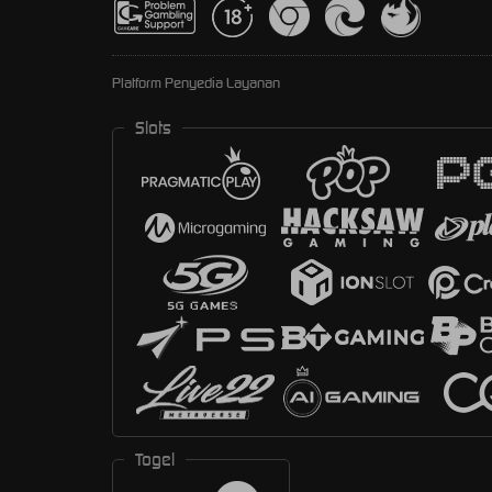
Platform Penyedia Layanan
Slots
Togel