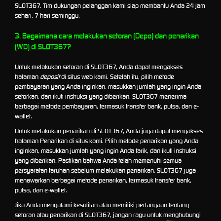
SLOT367. Tim dukungan pelanggan kami siap membantu Anda 24 jam
sehari, 7 hari seminggu.
3. Bagaimana cara melakukan setoran (Depo) dan penarikan
(WD) di SLOT367?
Untuk melakukan setoran di SLOT367, Anda dapat mengakses
halaman
deposit
di situs web kami. Setelah itu, pilih metode
pembayaran yang Anda inginkan, masukkan jumlah yang ingin Anda
setorkan, dan ikuti instruksi yang diberikan. SLOT367 menerima
berbagai metode pembayaran, termasuk transfer bank, pulsa, dan e-
wallet.
Untuk melakukan penarikan di SLOT367, Anda juga dapat mengakses
halaman Penarikan di situs kami. Pilih metode penarikan yang Anda
inginkan, masukkan jumlah yang ingin Anda tarik, dan ikuti instruksi
yang diberikan. Pastikan bahwa Anda telah memenuhi semua
persyaratan taruhan sebelum melakukan penarikan. SLOT367 juga
menawarkan berbagai metode penarikan, termasuk transfer bank,
pulsa, dan e-wallet.
Jika Anda mengalami kesulitan atau memiliki pertanyaan tentang
setoran atau penarikan di SLOT367, jangan ragu untuk menghubungi