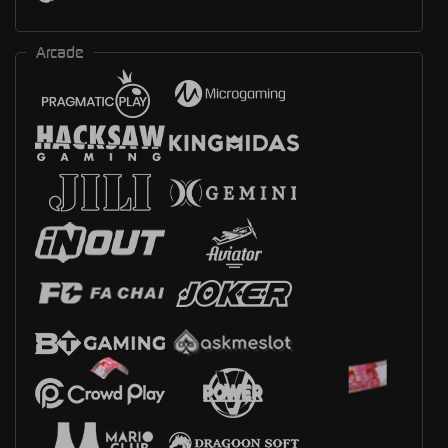
Arcade