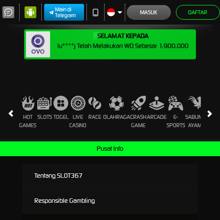
Main di
MASUK
DAFTAR
Telegram
SELAMAT KEPADA
lu****j Telah Melakukan WD Sebesar 1.900.000
HOT
SLOTS
TOGEL
LIVE
RACE
OLAHRAGA
CRASH
ARCADE
E-
SABUNG
PROM
GAMES
CASINO
GAME
SPORTS
AYAM
Pusat Info
Tentang SLOT367
Responsible Gambling