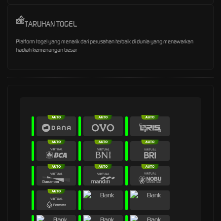
TARUHAN TOGEL
Platform togel yang menarik dari perusahan terbaik di dunia yang menawarkan
hadiah kemenangan besar