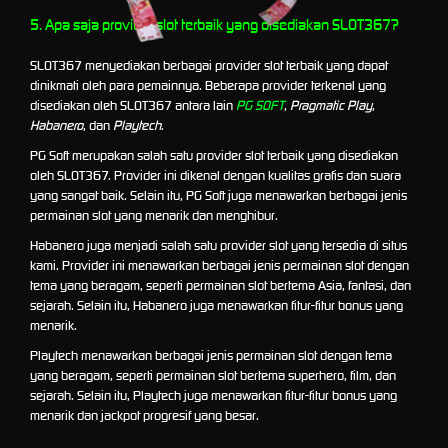
5. Apa saja provider slot terbaik yang disediakan SLOT367?
SLOT367 menyediakan berbagai provider slot terbaik yang dapat
dinikmati oleh para pemainnya. Beberapa provider terkenal yang
disediakan oleh SLOT367 antara lain
PG SOFT
,
Pragmatic Play
,
Habanero
, dan
Playtech
.
PG Soft merupakan salah satu provider slot terbaik yang disediakan
oleh SLOT367. Provider ini dikenal dengan kualitas grafis dan suara
yang sangat baik. Selain itu, PG Soft juga menawarkan berbagai jenis
permainan slot yang menarik dan menghibur.
Habanero juga menjadi salah satu provider slot yang tersedia di situs
kami. Provider ini menawarkan berbagai jenis permainan slot dengan
tema yang beragam, seperti permainan slot bertema Asia, fantasi, dan
sejarah. Selain itu, Habanero juga menawarkan fitur-fitur bonus yang
menarik.
Playtech menawarkan berbagai jenis permainan slot dengan tema
yang beragam, seperti permainan slot bertema superhero, film, dan
sejarah. Selain itu, Playtech juga menawarkan fitur-fitur bonus yang
menarik dan jackpot progresif yang besar.