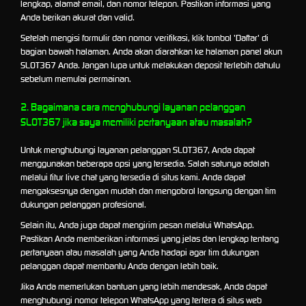
lengkap, alamat email, dan nomor telepon. Pastikan informasi yang
Anda berikan akurat dan valid.
Setelah mengisi formulir dan nomor verifikasi, klik tombol 'Daftar' di
bagian bawah halaman. Anda akan diarahkan ke halaman panel akun
SLOT367 Anda. Jangan lupa untuk melakukan deposit terlebih dahulu
sebelum memulai permainan.
2. Bagaimana cara menghubungi layanan pelanggan
SLOT367 jika saya memiliki pertanyaan atau masalah?
Untuk menghubungi layanan pelanggan SLOT367, Anda dapat
menggunakan beberapa opsi yang tersedia. Salah satunya adalah
melalui fitur live chat yang tersedia di situs kami. Anda dapat
mengaksesnya dengan mudah dan mengobrol langsung dengan tim
dukungan pelanggan profesional.
Selain itu, Anda juga dapat mengirim pesan melalui WhatsApp.
Pastikan Anda memberikan informasi yang jelas dan lengkap tentang
pertanyaan atau masalah yang Anda hadapi agar tim dukungan
pelanggan dapat membantu Anda dengan lebih baik.
Jika Anda memerlukan bantuan yang lebih mendesak, Anda dapat
menghubungi nomor telepon WhatsApp yang tertera di situs web