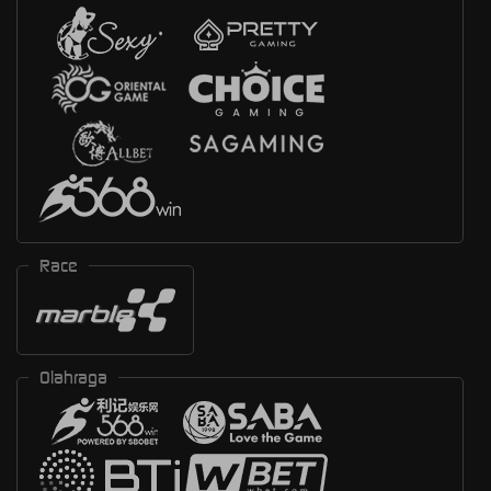
Race
Olahraga