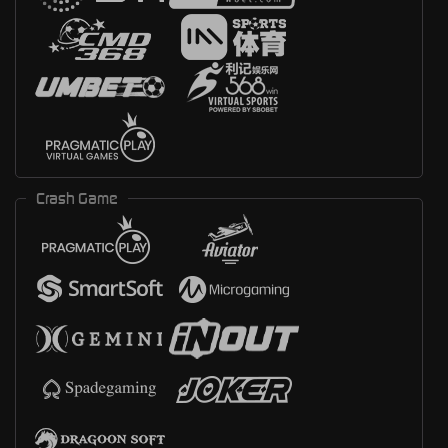
Crash Game