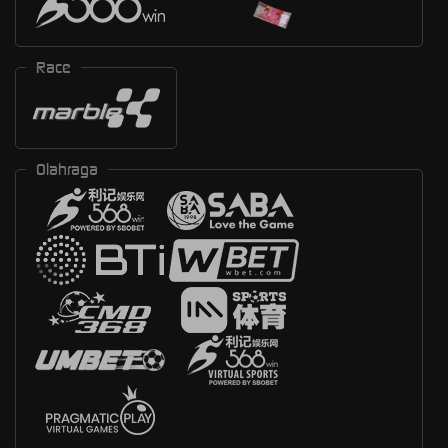
Race
Olahraga