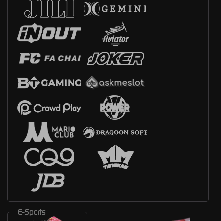
E-Sports