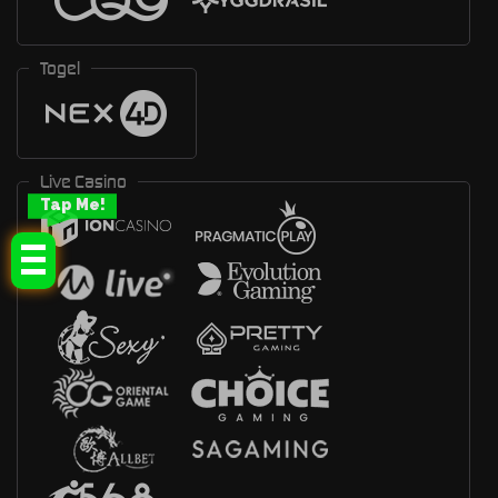
Togel
Live Casino
Tap Me!