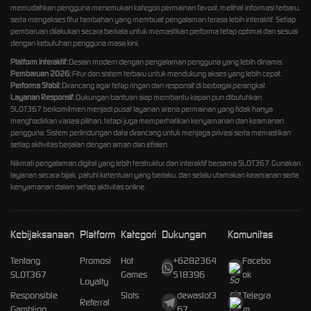
memudahkan pengguna menemukan kategori permainan favorit, melihat informasi terbaru,
serta mengakses fitur tambahan yang membuat pengalaman terasa lebih interaktif. Setiap
pembaruan dilakukan secara berkala untuk memastikan performa tetap optimal dan sesuai
dengan kebutuhan pengguna masa kini.
Platform Interaktif:
Desain modern dengan pengalaman pengguna yang lebih dinamis.
Pembaruan 2026:
Fitur dan sistem terbaru untuk mendukung akses yang lebih cepat.
Performa Stabil:
Dirancang agar tetap ringan dan responsif di berbagai perangkat.
Layanan Responsif:
Dukungan bantuan siap membantu kapan pun dibutuhkan.
SLOT367 berkomitmen menjadi pusat layanan arena permainan yang tidak hanya
menghadirkan variasi pilihan, tetapi juga memperhatikan kenyamanan dan keamanan
pengguna. Sistem perlindungan data dirancang untuk menjaga privasi serta memastikan
setiap aktivitas berjalan dengan aman dan efisien.
Nikmati pengalaman digital yang lebih terstruktur dan interaktif bersama SLOT367. Gunakan
layanan secara bijak, patuhi ketentuan yang berlaku, dan selalu utamakan keamanan serta
kenyamanan dalam setiap aktivitas online.
Kebijaksanaan
Platform
Kategori
Dukungan
Komunitas
Tentang
Promosi
Hot
+6282364
Facebo
SLOT367
Games
518396
ok
Loyalty
Responsible
Slots
dewaslot3
Telegra
Referral
Gambling
67
m