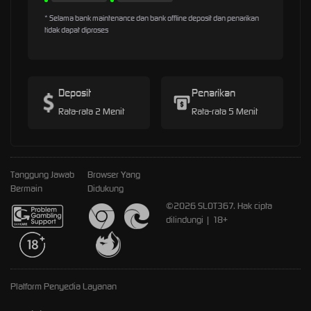
* Selama bank maintenance dan bank offline deposit dan penarikan
tidak dapat diproses
Deposit
Penarikan
Rata-rata 2 Menit
Rata-rata 5 Menit
Tanggung Jawab
Browser Yang
Bermain
Didukung
©2026 SLOT367. Hak cipta
dilindungi | 18+
Platform Penyedia Layanan