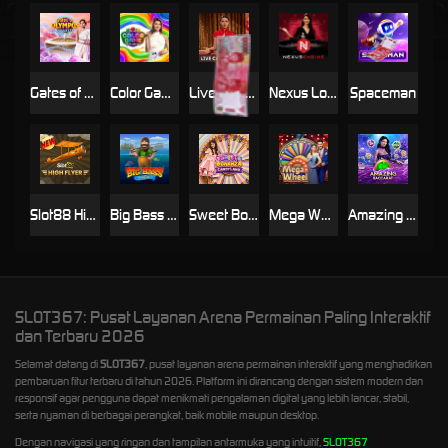
Gates of Olympus Roulette
Color Game Bonanza
Live Casino Lobby
Nexus Lounge
Spaceman
Slot88 High Flyer
Big Bass Crash
Sweet Bonanza Candyland
Mega Wheel
Amazing Baccarat
SLOT367: Pusat Layanan Arena Permainan Paling Interaktif
dan Terbaru 2026
Selamat datang di
SLOT367
, pusat layanan arena permainan interaktif yang menghadirkan
pembaruan fitur terbaru di tahun 2026. Platform ini dirancang dengan sistem modern dan
responsif agar pengguna dapat menikmati pengalaman digital yang lebih lancar, stabil,
serta nyaman di berbagai perangkat, baik mobile maupun desktop.
Dengan navigasi yang ringan dan tampilan antarmuka yang intuitif,
SLOT367