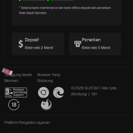
* Selama bank maintenance dan bank offline deposit dan penarikan
tidak dapat diproses
Deposit
Penarikan
Rata-rata 2 Menit
Rata-rata 5 Menit
Tanggung Jawab
Browser Yang
Bermain
Didukung
©2026 SLOT367. Hak cipta
dilindungi | 18+
Platform Penyedia Layanan