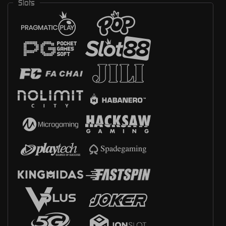
Slots