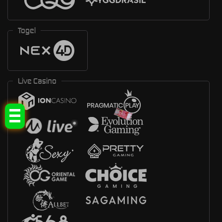
Togel
Live Casino
Tap Me!