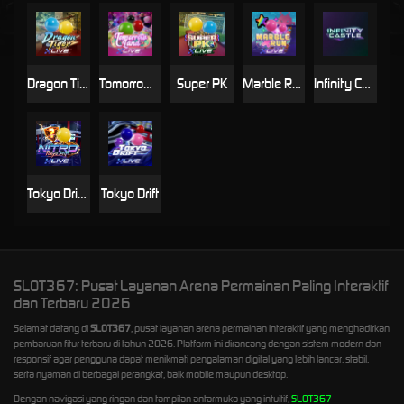
Dragon Tiger
Tomorrow land
Super PK
Marble Run
Infinity Castle
Tokyo Drift Nitro
Tokyo Drift
SLOT367: Pusat Layanan Arena Permainan Paling Interaktif
dan Terbaru 2026
Selamat datang di
SLOT367
, pusat layanan arena permainan interaktif yang menghadirkan
pembaruan fitur terbaru di tahun 2026. Platform ini dirancang dengan sistem modern dan
responsif agar pengguna dapat menikmati pengalaman digital yang lebih lancar, stabil,
serta nyaman di berbagai perangkat, baik mobile maupun desktop.
Dengan navigasi yang ringan dan tampilan antarmuka yang intuitif,
SLOT367