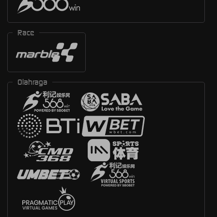
Race
Olahraga