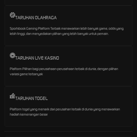
TARUHAN OLAHRAGA
Sportsbook Gaming Platform Terbaik menawarkan lebih banyak game, odds yang
lebih tinggi, dan menyediakan pilihan yang lebih banyak untuk pemain.
TARUHAN LIVE KASINO
Platform Pilihan bagi perusahaan-perusahaan terbaik di dunia, dengan pilihan
variasi game terbanyak
TARUHAN TOGEL
Platform togel yang menarik dari perusahan terbaik di dunia yang menawarkan
hadiah kemenangan besar