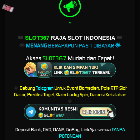
SLOT367: Pusat Layanan Arena Permainan Paling Interaktif
dan Terbaru 2026
^
Selamat datang di
SLOT367
, pusat layanan arena permainan interaktif yang
menghadirkan pembaruan fitur terbaru di tahun 2026. Platform ini dirancang dengan
sistem modern dan responsif agar pengguna dapat menikmati pengalaman digital yang
👑
SLOT367
RAJA SLOT INDONESIA
👑
lebih lancar, stabil, serta nyaman di berbagai perangkat, baik mobile maupun desktop.
🌟
MENANG
BERAPAPUN PASTI DIBAYAR
🌟
Dengan navigasi yang ringan dan tampilan antarmuka yang intuitif,
SLOT367
Akses
SLOT367
Mudah dan Cepat !
memudahkan pengguna menemukan kategori permainan favorit, melihat informasi
terbaru, serta mengakses fitur tambahan yang membuat pengalaman terasa lebih
interaktif. Setiap pembaruan dilakukan secara berkala untuk memastikan performa tetap
optimal dan sesuai dengan kebutuhan pengguna masa kini.
Platform Interaktif:
Desain modern dengan pengalaman pengguna yang lebih dinamis.
💎
Gabung
Telegram
Untuk Event Berhadiah, Pola RTP Slot
Pembaruan 2026:
Fitur dan sistem terbaru untuk mendukung akses yang lebih cepat.
Gacor, Prediksi Togel, Klaim Lucky Spin, Garansi Kekalahan
Performa Stabil:
Dirancang agar tetap ringan dan responsif di berbagai perangkat.
💎
Layanan Responsif:
Dukungan bantuan siap membantu kapan pun dibutuhkan.
SLOT367 berkomitmen menjadi pusat layanan arena permainan yang tidak hanya
menghadirkan variasi pilihan, tetapi juga memperhatikan kenyamanan dan keamanan
pengguna. Sistem perlindungan data dirancang untuk menjaga privasi serta memastikan
Deposit Bank, OVO, DANA, GoPay, LinkAja, semua
TANPA
setiap aktivitas berjalan dengan aman dan efisien.
POTONGAN
Nikmati pengalaman digital yang lebih terstruktur dan interaktif bersama SLOT367.