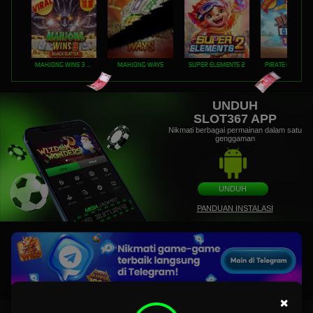
MAHJONG WINS 3 – BLACK SCATTER
MAHJONG WAYS
SUPER ELEMENTS 2
PIRATE QUEST 1
UNDUH
SLOT367 APP
Nikmati berbagai permainan dalam satu
genggaman
UNDUH
PANDUAN INSTALASI
×