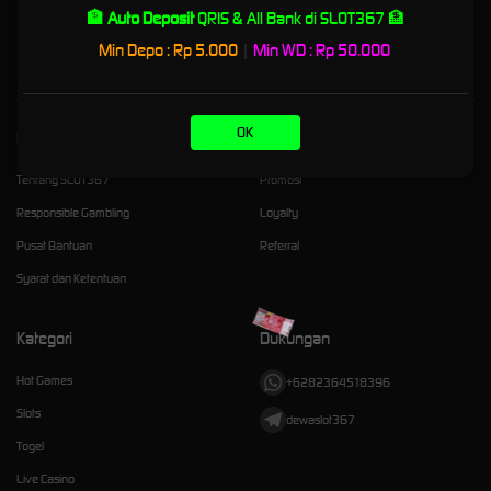
🏦 Auto Deposit
QRIS & All Bank di SLOT367 🏦
Gunakan layanan secara bijak, patuhi ketentuan yang berlaku, dan selalu utamakan
keamanan serta kenyamanan dalam setiap aktivitas online.
Min Depo : Rp 5.000
|
Min WD : Rp 50.000
OK
Kebijaksanaan
Platform
Tentang SLOT367
Promosi
Responsible Gambling
Loyalty
Pusat Bantuan
Referral
Syarat dan Ketentuan
Kategori
Dukungan
Hot Games
+6282364518396
Slots
dewaslot367
Togel
Live Casino